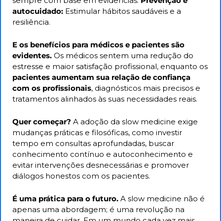
sempre com base em evidências. 
Prevenção e 
autocuidado:
 Estimular hábitos saudáveis e a 
resiliência.
E os benefícios para médicos e pacientes são 
evidentes. 
Os médicos sentem uma
redução do 
estresse e maior satisfação profissional, enquanto os 
pacientes aumentam sua relação de confiança 
com os profissionais
, diagnósticos mais precisos e 
tratamentos alinhados às suas necessidades reais.
Quer começar? 
A adoção da slow medicine exige 
mudanças práticas e filosóficas, como investir 
tempo em consultas aprofundadas, buscar 
conhecimento contínuo e autoconhecimento e 
evitar intervenções desnecessárias e promover 
diálogos honestos com os pacientes.
É uma prática para o futuro. 
A slow medicine não é 
apenas uma abordagem; é uma revolução na 
maneira de cuidar. Em um mundo cada vez mais 