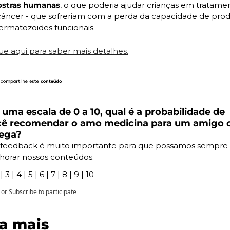
stras humanas
, o que poderia ajudar crianças em tratamen
câncer - que sofreriam com a perda da capacidade de produ
rmatozoides funcionais. 
ue aqui para saber mais detalhes.
uma escala de 0 a 10, qual é a probabilidade de 
ê recomendar o amo medicina para um amigo o
ega?
 feedback é muito importante para que possamos sempre 
horar nossos conteúdos.
 | 
3
 | 
4
 | 
5
 | 
6
 | 
7
 | 
8
 | 
9
 | 
10
or
Subscribe
to participate
ia mais