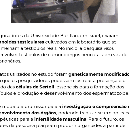
Pesquisadores da Universidade Bar-Ilan, em Israel, criaram 
noides testiculares 
cultivados em laboratório que se 
melham a testículos reais. No início, a pesquisa visou 
envolver testículos de camundongos neonatais, em vez de 
rionários.
atos utilizados no estudo foram 
geneticamente modificad
a que os pesquisadores pudessem rastrear a presença e o 
do das 
células de Sertoli
, essenciais para a formação dos 
tículos e produção e desenvolvimento dos espermatozoides
e modelo é promissor para a 
investigação e compreensão d
envolvimento dos órgãos
, podendo traduzir-se em aplicaç
pêuticas para a 
infertilidade masculina
. Para o futuro, os 
autores da pesquisa planjeam produzir organoides a partir de 