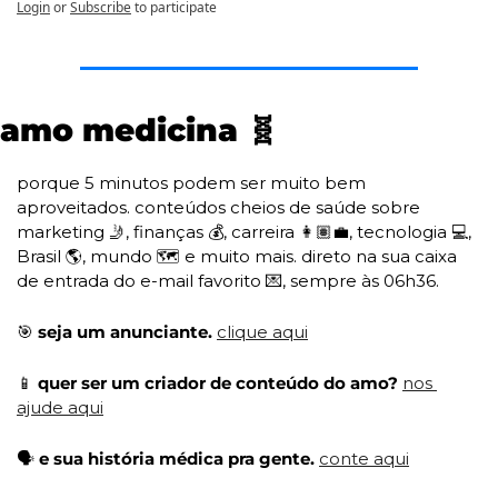
Login
or
Subscribe
to participate
amo medicina 
🧬
porque 5 minutos podem ser muito bem 
aproveitados. conteúdos cheios de saúde sobre 
marketing 
🤳
, finanças 💰, carreira 👩🏽‍💼, tecnologia 💻, 
Brasil 🌎, mundo 🗺️ e muito mais. direto na sua caixa 
de entrada do e-mail favorito 
💌
, sempre às 06h36. 
🎯
 seja um anunciante. 
clique aqui
📱
 quer ser um criador de conteúdo do amo? 
nos 
ajude aqui
🗣️ 
e sua história médica pra gente. 
conte aqui