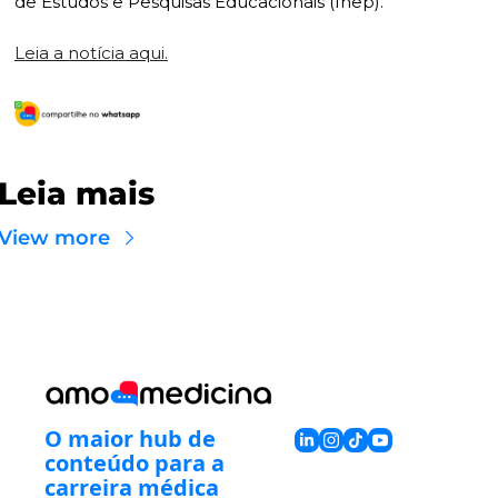
de Estudos e Pesquisas Educacionais (Inep).
Leia a notícia aqui.
Leia mais
View more
O maior hub de 
conteúdo para a 
carreira médica