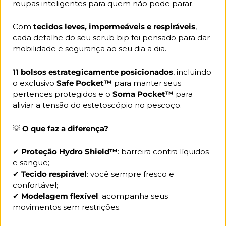
roupas inteligentes para quem não pode parar.
Com 
tecidos leves, impermeáveis e respiráveis
, 
cada detalhe do seu scrub bip foi pensado para dar 
mobilidade e segurança ao seu dia a dia. 
11 bolsos estrategicamente posicionados
, incluindo 
o exclusivo 
Safe Pocket™
 para manter seus 
pertences protegidos e o 
Soma Pocket™
 para 
aliviar a tensão do estetoscópio no pescoço.
💡
O que faz a diferença?
✔ 
Proteção Hydro Shield™
: barreira contra líquidos 
e sangue;
✔ 
Tecido respirável
: você sempre fresco e 
confortável;
✔ 
Modelagem flexível
: acompanha seus 
movimentos sem restrições.