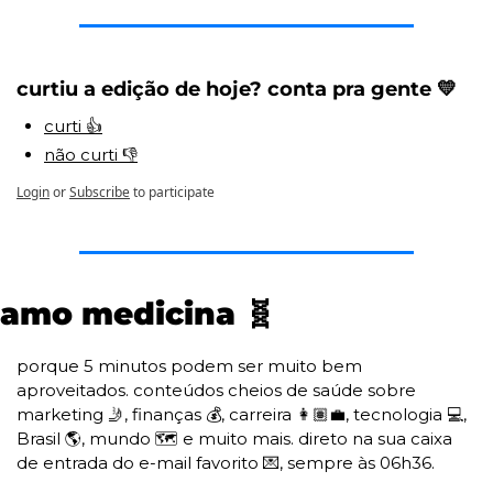
curtiu a edição de hoje? conta pra gente 💛 
curti 👍
não curti 👎
Login
or
Subscribe
to participate
amo medicina 
🧬
porque 5 minutos podem ser muito bem 
aproveitados. conteúdos cheios de saúde sobre 
marketing 
🤳
, finanças 💰, carreira 👩🏽‍💼, tecnologia 💻, 
Brasil 🌎, mundo 🗺️ e muito mais. direto na sua caixa 
de entrada do e-mail favorito 
💌
, sempre às 06h36. 