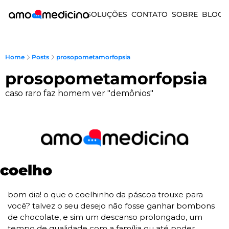
SOLUÇÕES
CONTATO
SOBRE
BLOG
Home
Posts
prosopometamorfopsia
prosopometamorfopsia
caso raro faz homem ver "demônios"
coelho
bom dia! o que o coelhinho da páscoa trouxe para 
você? talvez o seu desejo não fosse ganhar bombons 
de chocolate, e sim um descanso prolongado, um 
tempo de qualidade com a família ou até poder 