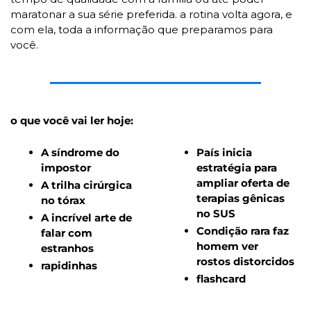
maratonar a sua série preferida. a rotina volta agora, e 
com ela, toda a informação que preparamos para 
você.
o que você vai ler hoje:
A síndrome do 
País inicia 
impostor
estratégia para 
ampliar oferta de 
A trilha cirúrgica 
terapias gênicas 
no tórax 
no SUS 
A incrível arte de 
Condição rara faz 
falar com 
homem ver 
estranhos 
rostos distorcidos 
rapidinhas
flashcard