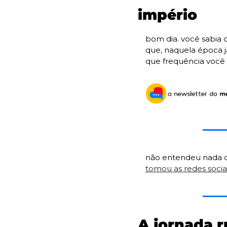
império
bom dia. você sabia q
que, naquela época já
que frequência você
não entendeu nada d
tomou as redes socia
A jornada r