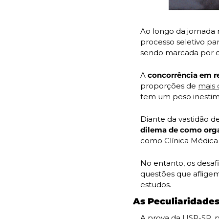
Ao longo da jornada
processo seletivo par
sendo marcada por di
A
 concorrência em r
proporções de 
mais 
tem um peso inestimá
dilema de como orga
como Clínica Médica 
No entanto, os desafi
questões que afligem
estudos. 
As Peculiaridades d
A prova da 
USP-SP
,