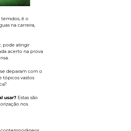
emidos, é o 
uas na carreira, 
pode atingir 
da acerto na prova 
nsa.
Diante da vastidão de conteúdos médicos a serem revisados, muitos candidatos se deparam com o 
 tópicos vastos 
ca?
l usar? 
Estas são 
orização nos 
s contemporâneos, 