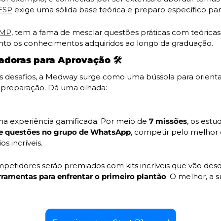
ESP
 exige uma sólida base teórica e preparo específico par
AMP
, tem a fama de mesclar questões práticas com teóricas,
uanto os conhecimentos adquiridos ao longo da graduação. 
doras para Aprovação 🛠️
s desafios, a Medway surge como uma bússola para orienta
 preparação. Dá uma olhada:
ma experiência gamificada. Por meio de 
7 missões
, os est
de questões no grupo de WhatsApp
, competir pelo melhor
s incríveis. 
petidores serão premiados com kits incríveis que vão des
rramentas para enfrentar o primeiro plantão
. O melhor, a s