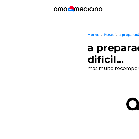
Home
Posts
a preparaça
a preparac
difícil...
mas muito recompe