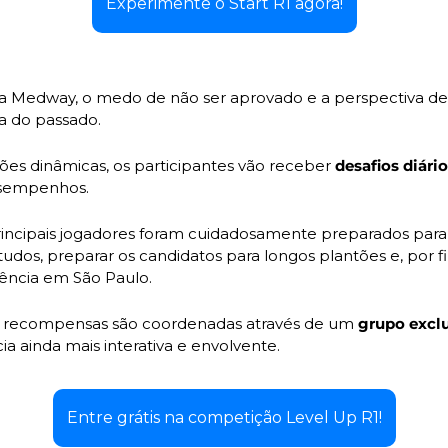
Experimente o Start R1 agora!
a Medway, o medo de não ser aprovado e a perspectiva de
a do passado. 
s dinâmicas, os participantes vão receber 
sempenhos. 
 principais jogadores foram cuidadosamente preparados para
udos, preparar os candidatos para longos plantões e, por fi
dência em São Paulo. 
 e recompensas são coordenadas através de um 
grupo excl
a ainda mais interativa e envolvente.
Entre grátis na competição Level Up R1!