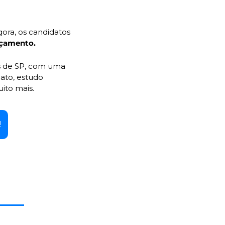
ora, os candidatos 
nçamento.
s de SP, com uma 
ato, estudo 
ito mais.
!