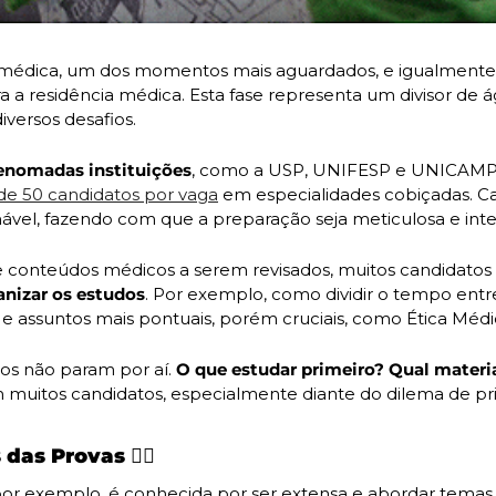
 médica, um dos momentos mais aguardados, e igualmente t
a a residência médica. Esta fase representa um divisor de ág
versos desafios.
enomadas instituições
, como a USP, UNIFESP e UNICAMP, 
de 50 candidatos por vaga
 em especialidades cobiçadas. Ca
vel, fazendo com que a preparação seja meticulosa e inte
nizar os estudos
. Por exemplo, como dividir o tempo entre
e assuntos mais pontuais, porém cruciais, como Ética Médi
os não param por aí. 
O que estudar primeiro? Qual materia
 muitos candidatos, especialmente diante do dilema de pri
as Provas 🕵️‍♂️
 por exemplo, é conhecida por ser extensa e abordar tema