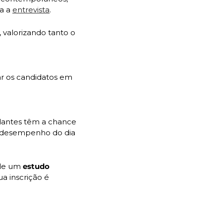
a a 
entrevista
. 
 valorizando tanto o 
r os candidatos em 
udantes têm a chance 
 desempenho do dia 
de um 
estudo 
ua inscrição é 