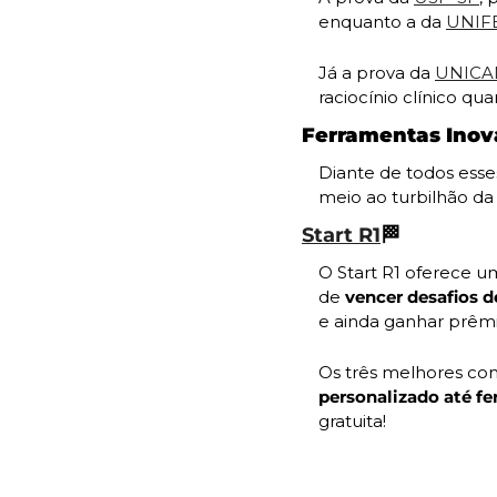
enquanto a da 
UNIF
Já a prova da 
UNIC
raciocínio clínico q
Ferramentas Inova
Diante de todos esse
meio ao turbilhão da
Start R1
🏁
O Start R1 oferece u
de 
vencer desafios 
e ainda ganhar prêmio
Os três melhores com
personalizado até fe
gratuita!