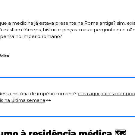
ue a medicina já estava presente na Roma antiga? sim, exis
 existiam fórceps, bisturi e pinças. mas a pergunta que não
 pensa no império romano?
essa história de império romano? 
clica aqui para saber por
is na última semana
👀
umo à residência médica 
🗺