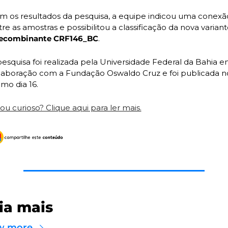
m os resultados da pesquisa, a equipe indicou uma conexão
recombinante CRF146_BC
.
pesquisa foi realizada pela Universidade Federal da Bahia e
laboração com a Fundação Oswaldo Cruz e foi publicada no
imo dia 16.
ou curioso? Clique aqui para ler mais.
ia mais
w more