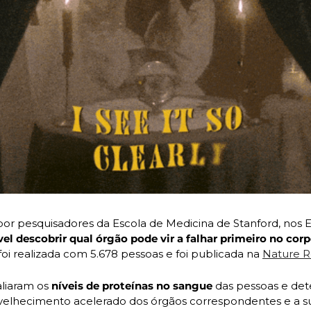
or pesquisadores da Escola de Medicina de Stanford, nos E
vel descobrir qual órgão pode vir a falhar primeiro no corp
 foi realizada com 5.678 pessoas e foi publicada na 
Nature R
liaram os 
níveis de proteínas no sangue
 das pessoas e det
lhecimento acelerado dos órgãos correspondentes e a susc