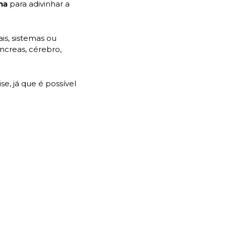
na
 para adivinhar a 
is, sistemas ou 
ncreas, cérebro, 
Os responsáveis pela pesquisa se mostraram muito otimistas com relação à análise, já que é possível 