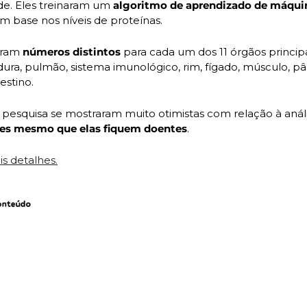
e. Eles treinaram um 
algoritmo de aprendizado de máqui
m base nos níveis de proteínas.
aram 
números distintos
 para cada um dos 11 órgãos principa
dura, pulmão, sistema imunológico, rim, fígado, músculo, pâ
estino. 
ntes mesmo que elas fiquem doentes
.
s detalhes.