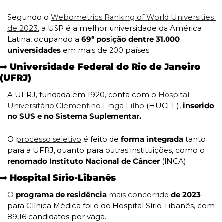
Segundo o 
Webometrics Ranking of World Universities 
de 2023
, a USP é a melhor universidade da América 
Latina, ocupando a
 69ª posição dentre 31.000 
universidades
 em mais de 200 países.
➡️ Universidade Federal do Rio de Janeiro 
(UFRJ)
A UFRJ, fundada em 1920, conta com o 
Hospital 
Universitário Clementino Fraga Filho
 (HUCFF),
 inserido 
no SUS e no Sistema Suplementar.
O 
processo seletivo
 é feito de
 forma integrada 
tanto 
para a UFRJ, quanto para outras instituições, como o 
renomado Instituto Nacional de Câncer
 (INCA).
➡️ Hospital Sírio-Libanês
O
 programa de residência
mais concorrido
 de 2023 
para Clínica Médica foi o do Hospital Sírio-Libanês, com 
89,16 candidatos por vaga.