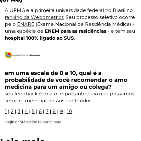
A UFMG é a primeira universidade federal no Brasil no 
ranking da Webometrics
. Seu processo seletivo ocorre 
pelo 
ENARE
 (Exame Nacional de Residência Médica) - 
uma espécie de
 ENEM para as residências 
- e tem seu
hospital 100% ligado ao SUS
.
em uma escala de 0 a 10, qual é a 
probabilidade de você recomendar o amo 
medicina para um amigo ou colega?
seu feedback é muito importante para que possamos 
sempre melhorar nossos conteúdos.
1
 | 
2
 | 
3
 | 
4
 | 
5
 | 
6
 | 
7
 | 
8
 | 
9
 | 
10
Login
or
Subscribe
to participate