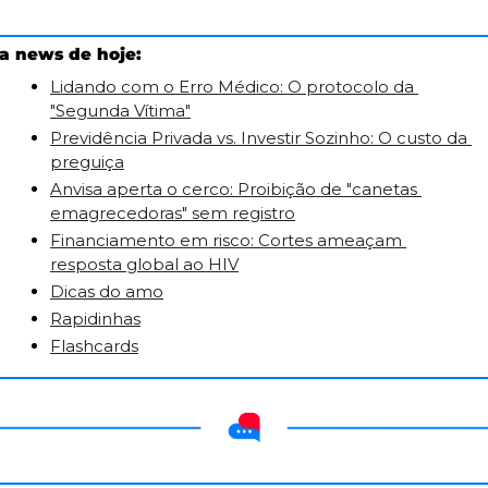
a news de hoje:
Lidando com o Erro Médico: O protocolo da 
"Segunda Vítima"
Previdência Privada vs. Investir Sozinho: O custo da 
preguiça
Anvisa aperta o cerco: Proibição de "canetas 
emagrecedoras" sem registro
Financiamento em risco: Cortes ameaçam 
resposta global ao HIV
Dicas do amo
Rapidinhas
Flashcards