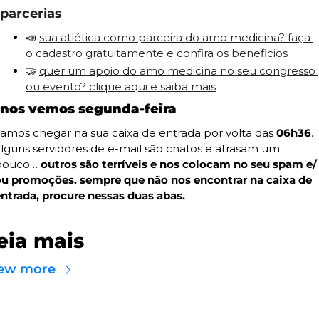
parcerias
📣
sua atlética como parceira do amo medicina? faça 
o cadastro gratuitamente e confira os beneficios
🤝
quer um apoio do amo medicina no seu congresso 
ou evento? clique aqui e saiba mais
nos vemos segunda-feira
amos chegar na sua caixa de entrada por volta das 
06h36
. 
lguns servidores de e-mail são chatos e atrasam um 
pouco… 
outros são terríveis e nos colocam no seu spam e/ 
ou promoções. sempre que não nos encontrar na caixa de 
ntrada, procure nessas duas abas.
eia mais
ew more