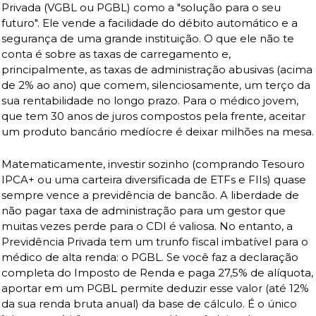
Privada (VGBL ou PGBL) como a "solução para o seu 
futuro". Ele vende a facilidade do débito automático e a 
segurança de uma grande instituição. O que ele não te 
conta é sobre as taxas de carregamento e, 
principalmente, as taxas de administração abusivas (acima 
de 2% ao ano) que comem, silenciosamente, um terço da 
sua rentabilidade no longo prazo. Para o médico jovem, 
que tem 30 anos de juros compostos pela frente, aceitar 
um produto bancário medíocre é deixar milhões na mesa.
Matematicamente, investir sozinho (comprando Tesouro 
IPCA+ ou uma carteira diversificada de ETFs e FIIs) quase 
sempre vence a previdência de bancão. A liberdade de 
não pagar taxa de administração para um gestor que 
muitas vezes perde para o CDI é valiosa. No entanto, a 
Previdência Privada tem um trunfo fiscal imbatível para o 
médico de alta renda: o PGBL. Se você faz a declaração 
completa do Imposto de Renda e paga 27,5% de alíquota, 
aportar em um PGBL permite deduzir esse valor (até 12% 
da sua renda bruta anual) da base de cálculo. É o único 