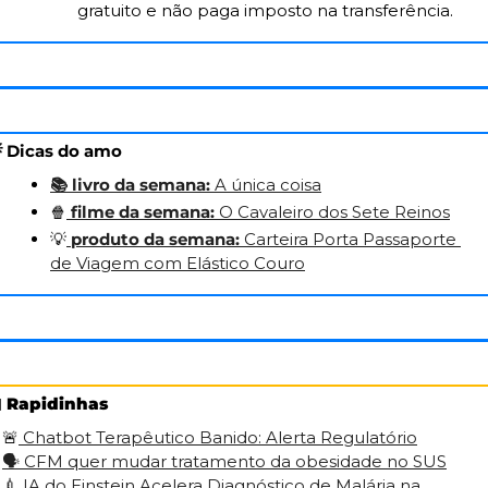
gratuito e não paga imposto na transferência.

 Dicas do amo
📚
livro da semana:
A única coisa
🍿
filme da semana:
O Cavaleiro dos Sete Reinos
💡
produto da semana: 
Carteira Porta Passaporte 
de Viagem com Elástico Couro

Rapidinhas
🚨
Chatbot Terapêutico Banido: Alerta Regulatório
🗣️
CFM quer mudar tratamento da obesidade no SUS
💉
IA do Einstein Acelera Diagnóstico de Malária na 