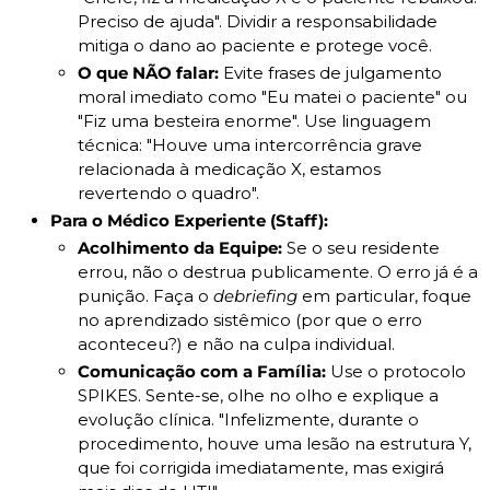
Preciso de ajuda". Dividir a responsabilidade 
mitiga o dano ao paciente e protege você.
O que NÃO falar:
 Evite frases de julgamento 
moral imediato como "Eu matei o paciente" ou 
"Fiz uma besteira enorme". Use linguagem 
técnica: "Houve uma intercorrência grave 
relacionada à medicação X, estamos 
revertendo o quadro".
Para o Médico Experiente (Staff):
Acolhimento da Equipe:
 Se o seu residente 
errou, não o destrua publicamente. O erro já é a 
punição. Faça o 
debriefing
 em particular, foque 
no aprendizado sistêmico (por que o erro 
aconteceu?) e não na culpa individual.
Comunicação com a Família:
 Use o protocolo 
SPIKES. Sente-se, olhe no olho e explique a 
evolução clínica. "Infelizmente, durante o 
procedimento, houve uma lesão na estrutura Y, 
que foi corrigida imediatamente, mas exigirá 