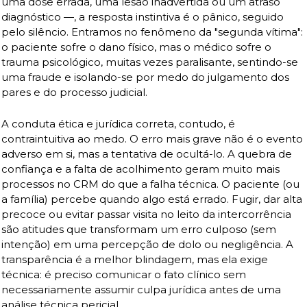
uma dose errada, uma lesão inadvertida ou um atraso 
diagnóstico —, a resposta instintiva é o pânico, seguido 
pelo silêncio. Entramos no fenômeno da "segunda vítima": 
o paciente sofre o dano físico, mas o médico sofre o 
trauma psicológico, muitas vezes paralisante, sentindo-se 
uma fraude e isolando-se por medo do julgamento dos 
pares e do processo judicial.
A conduta ética e jurídica correta, contudo, é 
contraintuitiva ao medo. O erro mais grave não é o evento 
adverso em si, mas a tentativa de ocultá-lo. A quebra de 
confiança e a falta de acolhimento geram muito mais 
processos no CRM do que a falha técnica. O paciente (ou 
a família) percebe quando algo está errado. Fugir, dar alta 
precoce ou evitar passar visita no leito da intercorrência 
são atitudes que transformam um erro culposo (sem 
intenção) em uma percepção de dolo ou negligência. A 
transparência é a melhor blindagem, mas ela exige 
técnica: é preciso comunicar o fato clínico sem 
necessariamente assumir culpa jurídica antes de uma 
análise técnica pericial.