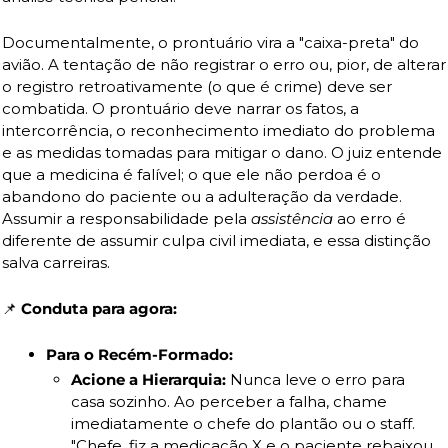
Documentalmente, o prontuário vira a "caixa-preta" do 
avião. A tentação de não registrar o erro ou, pior, de alterar 
o registro retroativamente (o que é crime) deve ser 
combatida. O prontuário deve narrar os fatos, a 
intercorrência, o reconhecimento imediato do problema 
e as medidas tomadas para mitigar o dano. O juiz entende 
que a medicina é falível; o que ele não perdoa é o 
abandono do paciente ou a adulteração da verdade. 
Assumir a responsabilidade pela 
assistência
 ao erro é 
diferente de assumir culpa civil imediata, e essa distinção 
salva carreiras.
📌
 Conduta para agora:
Para o Recém-Formado:
Acione a Hierarquia:
 Nunca leve o erro para 
casa sozinho. Ao perceber a falha, chame 
imediatamente o chefe do plantão ou o staff. 
"Chefe, fiz a medicação X e o paciente rebaixou. 