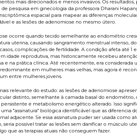
entos mais direcionados e menos invasivos. Os resultados, 
 de pesquisa em ginecologia da professora Dharani Hapan
anscriptômica espacial para mapear as diferenças molecular
dável e as lesões de adenomiose no mesmo útero.
se ocorre quando tecido semelhante ao endométrio cresc
tura uterina, causando sangramento menstrual intenso, dor 
asos, complicações de fertilidade. A condição afeta até 1 
m idade reprodutiva, mas historicamente recebeu atenção 
a e na prática clínica. Até recentemente, era considerada 
redominante em mulheres mais velhas, mas agora é recon
m entre mulheres jovens.
ais relevante do estudo: as lesões de adenomiose aprese
ecular distinto, semelhante à camada basal do endométrio, 
persistente e metabolismo energético alterado. Isso signifi
uma "assinatura" biológica identificável que as diferencia do
mal adjacente. Se essa assinatura puder ser usada como alv
, seria possível tratar as lesões sem danificar o músculo uter
lgo que as terapias atuais não conseguem fazer.