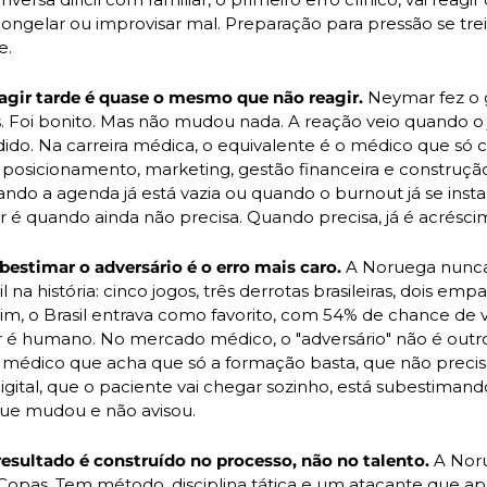
congelar ou improvisar mal. Preparação para pressão se trei
e.
eagir tarde é quase o mesmo que não reagir.
 Neymar fez o g
. Foi bonito. Mas não mudou nada. A reação veio quando o j
dido. Na carreira médica, o equivalente é o médico que só 
posicionamento, marketing, gestão financeira e construção
ando a agenda já está vazia ou quando o burnout já se instal
r é quando ainda não precisa. Quando precisa, já é acrésci
bestimar o adversário é o erro mais caro.
 A Noruega nunca
l na história: cinco jogos, três derrotas brasileiras, dois empat
, o Brasil entrava como favorito, com 54% de chance de vit
 é humano. No mercado médico, o "adversário" não é outro
 O médico que acha que só a formação basta, que não precis
gital, que o paciente vai chegar sozinho, está subestimand
ue mudou e não avisou.
 resultado é construído no processo, não no talento.
 A Nor
Copas. Tem método, disciplina tática e um atacante que ap