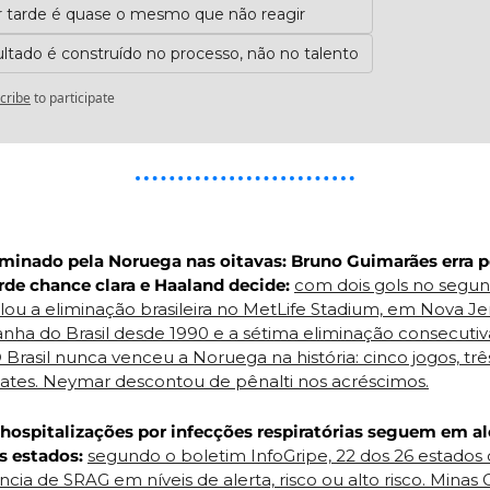
r tarde é quase o mesmo que não reagir
ultado é construído no processo, não no talento
cribe
to participate
liminado pela Noruega nas oitavas: Bruno Guimarães erra pê
rde chance clara e Haaland decide:
com dois gols no segun
ou a eliminação brasileira no MetLife Stadium, em Nova Jers
nha do Brasil desde 1990 e a sétima eliminação consecutiv
Brasil nunca venceu a Noruega na história: cinco jogos, três
ates. Neymar descontou de pênalti nos acréscimos.
 hospitalizações por infecções respiratórias seguem em ale
s estados:
segundo o boletim InfoGripe, 22 dos 26 estados
cia de SRAG em níveis de alerta, risco ou alto risco. Minas Ge