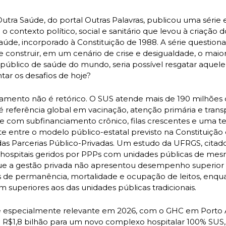
utra Saúde, do portal Outras Palavras, publicou uma série ed
a o contexto político, social e sanitário que levou à criação d
úde, incorporado à Constituição de 1988. A série questiona: 
e construir, em um cenário de crise e desigualdade, o maior
 público de saúde do mundo, seria possível resgatar aquele
tar os desafios de hoje?
amento não é retórico. O SUS atende mais de 190 milhões 
, é referência global em vacinação, atenção primária e transp
e com subfinanciamento crônico, filas crescentes e uma te
 entre o modelo público-estatal previsto na Constituição e
as Parcerias Público-Privadas. Um estudo da UFRGS, citado 
ospitais geridos por PPPs com unidades públicas de mesm
ue a gestão privada não apresentou desempenho superior 
s de permanência, mortalidade e ocupação de leitos, enqua
m superiores aos das unidades públicas tradicionais.
 especialmente relevante em 2026, com o GHC em Porto A
R$1,8 bilhão para um novo complexo hospitalar 100% SUS