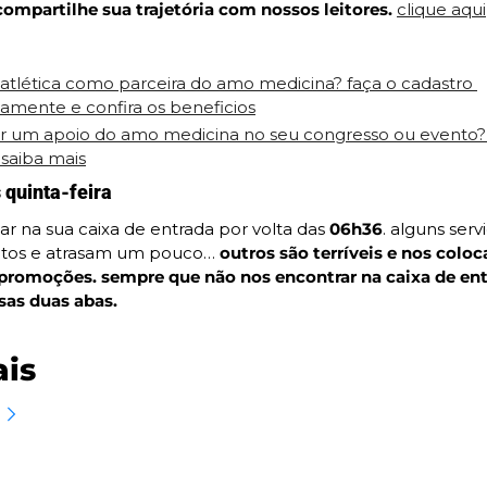
ompartilhe sua trajetória com nossos leitores. 
clique aqui
 atlética como parceira do amo medicina? faça o cadastro 
tamente e confira os beneficios
r um apoio do amo medicina no seu congresso ou evento? 
 saiba mais
quinta-feira
r na sua caixa de entrada por volta das 
06h36
. alguns serv
atos e atrasam um pouco… 
outros são terríveis e nos coloc
promoções. sempre que não nos encontrar na caixa de entr
sas duas abas.
ais