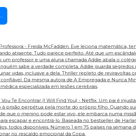
s…
Professora - Freida McFadden. Eve leciona matemática, tem
arido atraente. Tudo parece perfeito. Até que um escândalo
 um professor e uma aluna chamada Addie abala o colégi
Ninguém sabe a verdade completa. Addie guarda segredos 
nar vidas, inclusive a dela. Thriller repleto de reviravoltas o
confiável. Da mesma autora de A Empregada e Nunca Mint
édica especializada em lesões cerebrais
. 
 Vou Te Encontrar (I Will Find You) - Netflix. Um pai é injust
à prisão perpétua pela morte do próprio filho. Quando su
 de que o menino pode estar vivo, ele embarca numa missã
para escapar e encontrá-lo. Baseada no bestseller de Harla
ios, todos disponíveis. Número 1 em 75 países na semana de 
onar no rescaldo emocional da Copa.