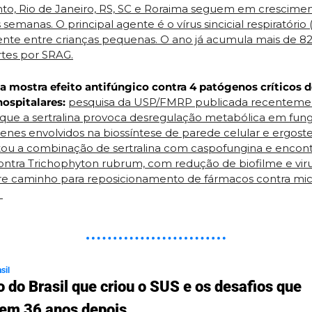
anto, Rio de Janeiro, RS, SC e Roraima seguem em crescimen
 semanas. O principal agente é o vírus sincicial respiratório (
nte entre crianças pequenas. O ano já acumula mais de 82 
rtes por SRAG.
na mostra efeito antifúngico contra 4 patógenos críticos d
hospitalares:
pesquisa da USP/FMRP publicada recentemen
 que a sertralina provoca desregulação metabólica em fungo
enes envolvidos na biossíntese de parede celular e ergoster
tou a combinação de sertralina com caspofungina e encontr
ontra Trichophyton rubrum, com redução de biofilme e virul
e caminho para reposicionamento de fármacos contra mic
 
sil
 do Brasil que criou o SUS e os desafios que 
em 36 anos depois.