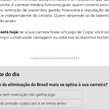
rta. A carreira médica funciona igual: quem constrói proce
o, retenção de pacientes, gestão financeira e reputação de
sce independente do cenário. Quem depende só do talento c
do acaso.
está hoje:
 se a sua carreira fosse um jogo de Copa, você est
empo construindo vantagem ou está nos acréscimos tentan
te do dia
o da eliminação do Brasil mais se aplica à sua carreira?
to sem execução não ganha jogo
sob pressão custa caro e se treina antes