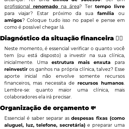
profissional 
renomado 
na área
? Ter 
tempo livre
para viajar? Estar próximo da sua 
família 
ou 
amigos
? Coloque tudo isso no papel e pense em 
como é possível chegar lá.
Diagnóstico da situação financeira 👨‍⚕️
Neste momento, é essencial verificar o quanto você 
tem (ou está disposto) a investir na sua clínica, 
inicialmente. Uma
 estrutura mais enxuta 
para 
reinvestir
 os ganhos na própria clínica, talvez? Esse 
aporte inicial não envolve somente recursos 
financeiros, mas necessita de 
recursos humanos
. 
Lembre-se: quanto maior uma clínica, mais 
colaboradores ela irá precisar.
Organização de orçamento 
💸
Essencial é saber separar as 
despesas fixas (como 
aluguel, luz, telefone, secretária)
 e preparar uma 