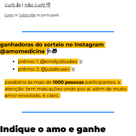
curti 👍
 | 
não curti 👎
Login
or
Subscribe
to participate
ganhadoras do sorteio no Instagram 
@amomedicina 
🩺
🎁
prêmio 1: @emilly.sttudies 
🥇
prêmio 2: @juliafeuser 
🥈
parabéns às mais de 
1000 pessoas
 participantes. e 
atenção: tem mais ações vindo por aí. além de muito 
amor envolvido, é claro. 
Indique o amo e ganhe