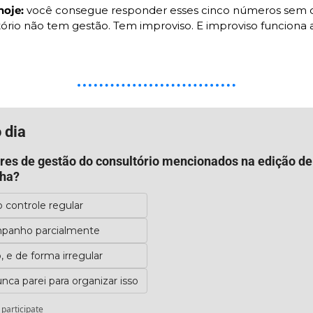
hoje:
 você consegue responder esses cinco números sem c
tório não tem gestão. Tem improviso. E improviso funciona a
 dia
res de gestão do consultório mencionados na edição de 
ha?
o controle regular
mpanho parcialmente
 e de forma irregular
ca parei para organizar isso
 participate