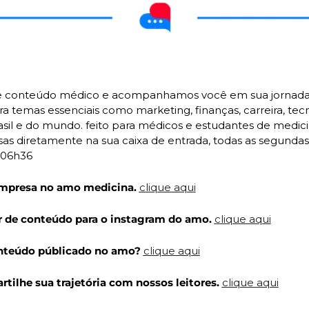
 conteúdo médico e acompanhamos você em sua jornada n
a temas essenciais como marketing, finanças, carreira, tecn
asil e do mundo. feito para médicos e estudantes de medic
as diretamente na sua caixa de entrada, todas as segundas e
 06h36
empresa no amo medicina. 
clique aqui
r de conteúdo para o instagram do amo. 
clique aqui
onteúdo públicado no amo? 
clique aqui
tilhe sua trajetória com nossos leitores. 
clique aqui