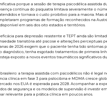
ficativa porque a sessão de terapia psicodélica assistida du
presença contínua do psiquiatra limitava severamente o núm
endidos e tornava o custo proibitivo para a maioria. Mais d
mpletaram programas de formação reconhecidos na Austráli
isponível em seis dos oito estados e territórios.
eficácia para depressão resistente e TEPT ainda são limitadas
iedade transitória até psicose e alterações perceptuais per
alianas de 2026 exigem que o paciente tenha tido sintomas 
o diagnóstico, tenha esgotado tratamentos de primeira lin
steja exposto a novos eventos traumáticos significativos du
brasileiro: a terapia assistida com psicodélicos não é legal no
cia clínica em fase 3 para psilocibina e MDMA cresce glob
rcado nos EUA é esperada para 2028. Acompanhar a exper
dados de segurança e os modelos de supervisão é investir 
ar relevante para a prática clínica em poucos anos.