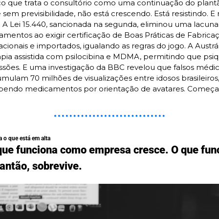
o que trata o consultório como uma continuação do plant
sem previsibilidade, não está crescendo. Está resistindo. E 
 A Lei 15.440, sancionada na segunda, eliminou uma lacuna h
amentos ao exigir certificação de Boas Práticas de Fabricaç
onais e importados, igualando as regras do jogo. A Austrália 
apia assistida com psilocibina e MDMA, permitindo que psiqu
essões. E uma investigação da BBC revelou que falsos médic
mulam 70 milhões de visualizações entre idosos brasileiros,
pendo medicamentos por orientação de avatares. Começa 
a o que está em alta
 que funciona como empresa cresce. O que fun
antão, sobrevive.