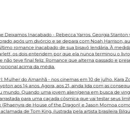
e Deixamos Inacabado - Rebecca Yarros. Georgia Stanton vo
lorado após um divórcio e se depara com Noah Harrison, au
último romance inacabado de sua bisavó lendária. À medida
lett, os dois entendem por que ela nunca terminou o livr
 não teve final feliz. Romance que alterna passado e pres
ocional acima da média.
l: Mulher do Amanhã - nos cinemas em 10 de julho. Kara Zor
ypton aos 14 anos. Agora, aos 21, ainda lida com as consequ
eu mundo. Quando uma jovem alienígena em busca de vinga
arrastada para uma caçada cósmica que vai testar seus limi
k (Rhaenyra de House of the Dragon) e Jason Momoa como
aclamada de Tom King, ilustrada pela artista brasileira Bilqui