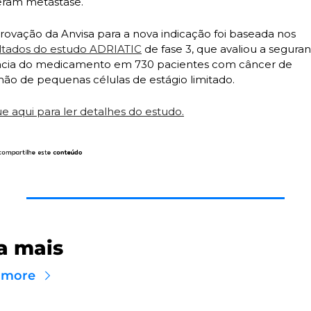
eram metástase. 
A aprovação da Anvisa para a nova indicação foi baseada nos 
ltados do estudo ADRIATIC
 de fase 3, que avaliou a seguran
ácia do medicamento em 730 pacientes com câncer de 
ão de pequenas células de estágio limitado. 
ue aqui para ler detalhes do estudo.
a mais
 more