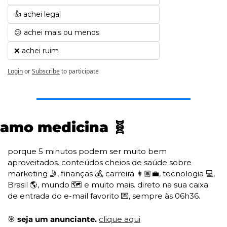
👍 achei legal
😕 achei mais ou menos
❌ achei ruim
Login
or
Subscribe
to participate
amo medicina 
🧬
porque 5 minutos podem ser muito bem 
aproveitados. conteúdos cheios de saúde sobre 
marketing 
🤳
, finanças 💰, carreira 👩🏽‍💼, tecnologia 💻, 
Brasil 🌎, mundo 🗺️ e muito mais. direto na sua caixa 
de entrada do e-mail favorito 
💌
, sempre às 06h36. 
🎯
 seja um anunciante. 
clique aqui