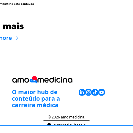
a mais
more
O maior hub de 
conteúdo para a 
carreira médica
© 2026 amo medicina.
Powered by beehiiv