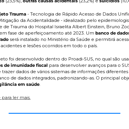
to 
(23,5%), 
outras causas acidentais 
(23,2%) e 
suicídios
 (10,
jeto Trauma
 - Tecnologia de Rápido Acesso de Dados Unifi
itigação da Acidentalidade - idealizado pelo epidemiologist
 de Trauma do Hospital Israelita Albert Einstein, Bruno Zoc
 em fase de aperfeiçoamento até 2023. Um 
banco de dados
rado
 será instalado no Ministério da Saúde e permitirá acess
acidentes e lesões ocorridos em todo o país. 
es de imunidade fiscal 
para desenvolver avanços para o SUS
é trazer dados de vários sistemas de informações diferentes 
nco de dados integrados, padronizando-as. O principal obje
gilância em saúde
. 
 para ler mais.