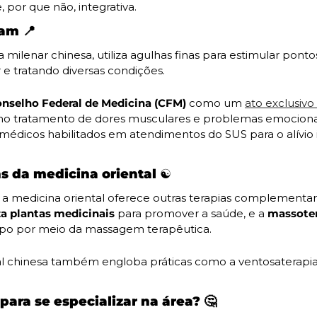
, por que não, integrativa.
iam 
📍
 milenar chinesa, utiliza agulhas finas para estimular ponto
r e tratando diversas condições.
nselho Federal de Medicina (CFM)
 como um 
ato exclusivo
no tratamento de dores musculares e problemas emocionais
médicos habilitados em atendimentos do SUS para o alívio 
 da medicina oriental ☯️
za plantas medicinais
 para promover a saúde, e a
 massote
po por meio da massagem terapêutica.
al chinesa também engloba práticas como a ventosaterapia 
para se especializar na área? 
🤔