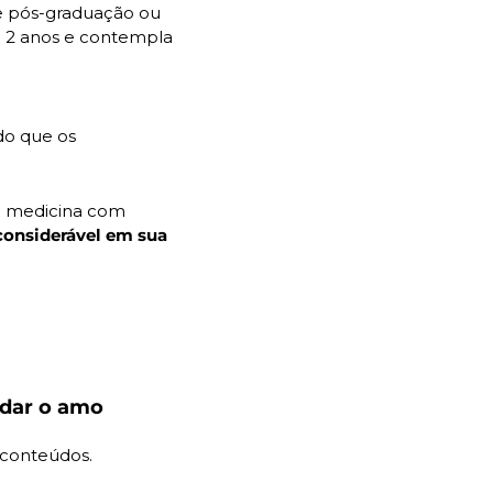
de pós-graduação ou 
residência médica na área. A residência médica em Acupuntura tem duração de 2 anos e contempla 
o que os 
e medicina com 
considerável em sua 
dar o amo 
 conteúdos.