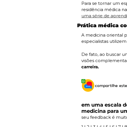
Para se tornar um esp
uma série de aprend
Prática médica co
A medicina oriental 
especialistas utiliz
De fato, ao buscar u
visões complementar
carreira.
em uma escala de
medicina para u
seu feedback é muit
1
 | 
2
 | 
3
 | 
4
 | 
5
 | 
6
 | 
7
 | 