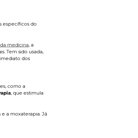
s específicos do 
 da medicina
, a 
. Tem sido usada, 
imediato dos 
Além da acupuntura, a medicina oriental oferece outras terapias complementares, como a 
rapia
, que estimula 
e a moxaterapia. Já 