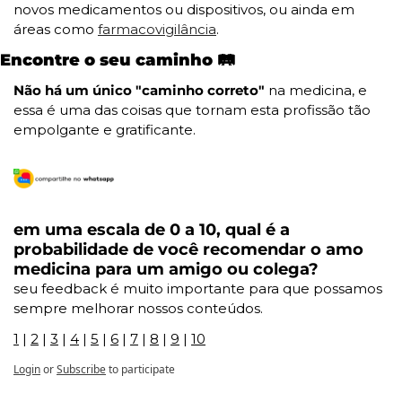
novos medicamentos ou dispositivos, ou ainda em 
áreas como 
farmacovigilância
.
Encontre o seu caminho 🛤️
Não há um único "caminho correto"
 na medicina, e 
essa é uma das coisas que tornam esta profissão tão 
empolgante e gratificante.
em uma escala de 0 a 10, qual é a 
probabilidade de você recomendar o amo 
medicina para um amigo ou colega?
seu feedback é muito importante para que possamos 
sempre melhorar nossos conteúdos.
1
 | 
2
 | 
3
 | 
4
 | 
5
 | 
6
 | 
7
 | 
8
 | 
9
 | 
10
Login
or
Subscribe
to participate