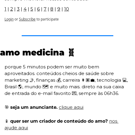
1
 | 
2
 | 
3
 | 
4
 | 
5
 | 
6
 | 
7
 | 
8
 | 
9
 | 
10
Login
or
Subscribe
to participate
amo medicina 
🧬
porque 5 minutos podem ser muito bem 
aproveitados. conteúdos cheios de saúde sobre 
marketing 
🤳
, finanças 💰, carreira 👩🏽‍💼, tecnologia 💻, 
Brasil 🌎, mundo 🗺️ e muito mais. direto na sua caixa 
de entrada do e-mail favorito 
💌
, sempre às 06h36. 
🎯
 seja um anunciante. 
clique aqui
📱
 quer ser um criador de conteúdo do amo? 
nos 
ajude aqui