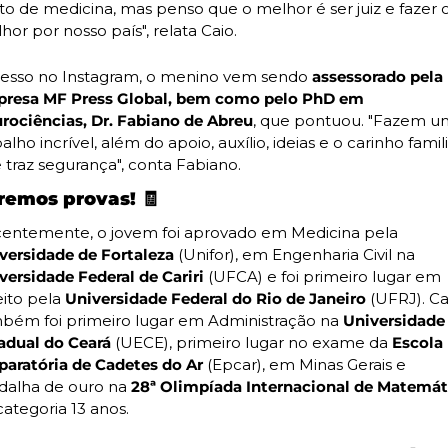
to de medicina, mas penso que o melhor é ser juiz e fazer o
or por nosso país", relata Caio.   
esso no Instagram, o menino vem sendo 
assessorado pela 
resa MF Press Global, bem como pelo PhD em 
rociências, Dr. Fabiano de Abreu
, que pontuou. "Fazem um
alho incrível, além do apoio, auxílio, ideias e o carinho famili
 traz segurança", conta Fabiano. 
emos provas! 
🧾
Recentemente, o jovem foi aprovado em Medicina pela 
versidade de Fortaleza
 (Unifor), em Engenharia Civil na 
versidade Federal de Cariri
 (UFCA) e foi primeiro lugar em 
eito pela 
Universidade Federal do Rio de Janeiro
 (UFRJ). Cai
bém foi primeiro lugar em Administração na 
Universidade 
adual do Ceará
 (UECE), primeiro lugar no exame da 
Escola 
paratória de Cadetes do Ar
 (Epcar), em Minas Gerais e 
alha de ouro na 
28ª Olimpíada Internacional de Matemát
categoria 13 anos. 