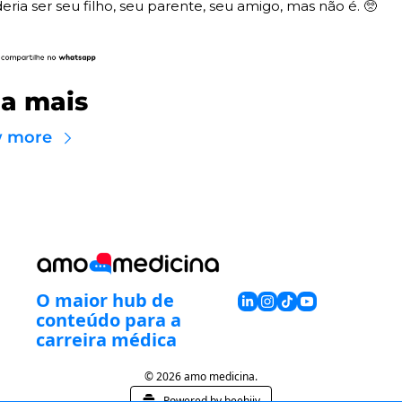
eria ser seu filho, seu parente, seu amigo, mas não é. 🥺
ia mais
w more
O maior hub de 
conteúdo para a 
carreira médica
© 2026 amo medicina.
Powered by beehiiv