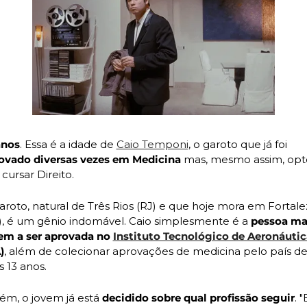
anos
. Essa é a idade de 
Caio Temponi
, o garoto que já foi 
ovado diversas vezes em Medicina
 mas, mesmo assim, opt
cursar Direito. 
aroto, natural de Três Rios (RJ) e que hoje mora em Fortalez
), é um gênio indomável. Caio simplesmente é a 
pessoa mai
em a ser aprovada no 
Instituto Tecnológico de Aeronáutic
)
, além de colecionar aprovações de medicina pelo país de
s 13 anos. 
ém, o jovem já está 
decidido sobre qual profissão seguir
. "