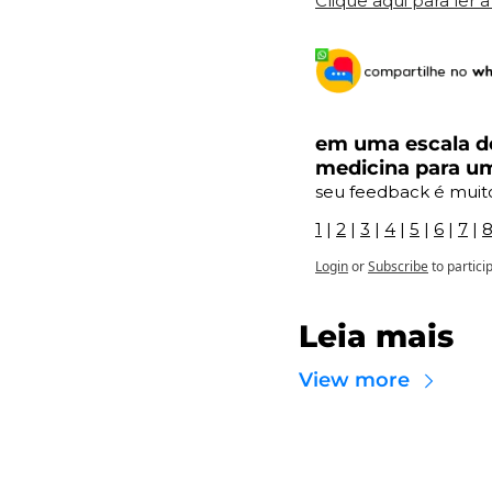
Clique aqui para ler 
em uma escala de
medicina para u
seu feedback é muit
1
 | 
2
 | 
3
 | 
4
 | 
5
 | 
6
 | 
7
 | 
Login
or
Subscribe
to partici
Leia mais
View more