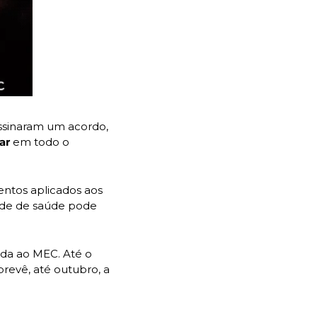
assinaram um acordo, 
ar 
em todo o 
ntos aplicados aos 
de de saúde pode 
ada ao MEC. Até o 
momento, a ferramenta era utilizada em 41 hospitais universitários. O programa prevê, até outubro, a 