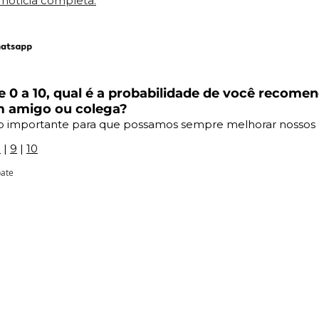
a notícia completa.
 0 a 10, qual é a probabilidade de você recomen
m amigo ou colega?
o importante para que possamos sempre melhorar nossos
8
 | 
9
 | 
10
pate