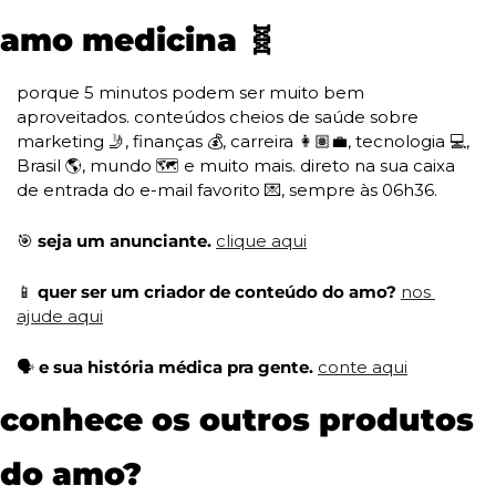
amo medicina 
🧬
porque 5 minutos podem ser muito bem 
aproveitados. conteúdos cheios de saúde sobre 
marketing 
🤳
, finanças 💰, carreira 👩🏽‍💼, tecnologia 💻, 
Brasil 🌎, mundo 🗺️ e muito mais. direto na sua caixa 
de entrada do e-mail favorito 
💌
, sempre às 06h36. 
🎯
 seja um anunciante. 
clique aqui
📱
 quer ser um criador de conteúdo do amo? 
nos 
ajude aqui
🗣️ 
e sua história médica pra gente. 
conte aqui
conhece os outros produtos 
do amo?