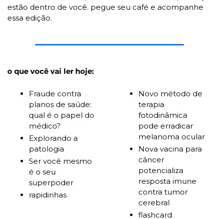
estão dentro de você. pegue seu café e acompanhe 
essa edição.
o que você vai ler hoje:
Fraude contra 
Novo método de 
planos de saúde: 
terapia 
qual é o papel do 
fotodinâmica 
médico? 
pode erradicar 
melanoma ocular
Explorando a 
patologia
Nova vacina para 
câncer 
Ser você mesmo 
potencializa 
é o seu 
resposta imune 
superpoder 
contra tumor 
rapidinhas
cerebral 
flashcard