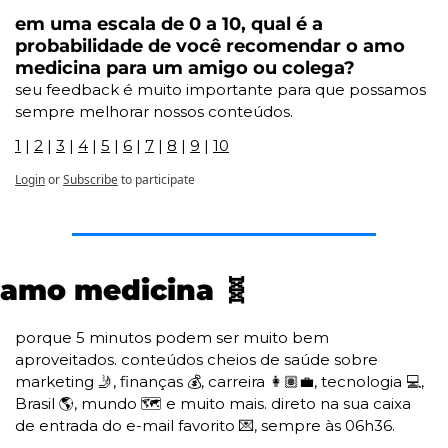
em uma escala de 0 a 10, qual é a 
probabilidade de você recomendar o amo 
medicina para um amigo ou colega?
seu feedback é muito importante para que possamos 
sempre melhorar nossos conteúdos.
1
 | 
2
 | 
3
 | 
4
 | 
5
 | 
6
 | 
7
 | 
8
 | 
9
 | 
10
Login
or
Subscribe
to participate
amo medicina 
🧬
porque 5 minutos podem ser muito bem 
aproveitados. conteúdos cheios de saúde sobre 
marketing 
🤳
, finanças 💰, carreira 👩🏽‍💼, tecnologia 💻, 
Brasil 🌎, mundo 🗺️ e muito mais. direto na sua caixa 
de entrada do e-mail favorito 
💌
, sempre às 06h36. 