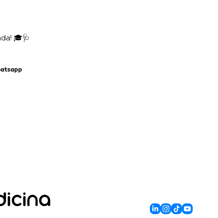
da! 🎓
🩺