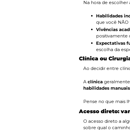
Na hora de escolher 
Habilidades in
que você NÃO t
Vivências acad
positivamente 
Expectativas f
escolha da esp
Clínica ou Cirurg
Ao decidir entre clín
A
 clínica
 geralmente
habilidades manuais
Pense no que mais lh
Acesso direto: va
O acesso direto a a
sobre qual o caminho