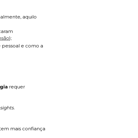
palmente, aquilo 
caram 
nsão
);
 pessoal e como a 
rgia 
requer 
nsights
.
tem mais confiança 