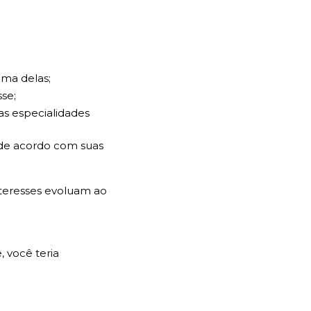
uma delas;
sse;
s especialidades 
de acordo com suas 
teresses evoluam ao 
 você teria 