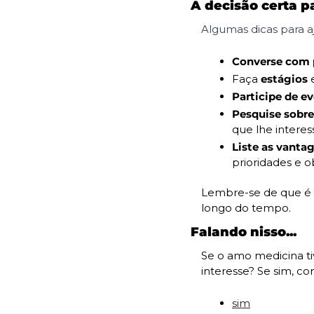
A decisão certa p
Algumas dicas para a
Converse com p
Faça 
estágios 
Participe de ev
Pesquise sobre
que lhe intere
Liste as vanta
prioridades e ob
Lembre-se de que é p
longo do tempo.
Falando nisso...
Se o amo medicina tiv
interesse? Se sim, c
sim