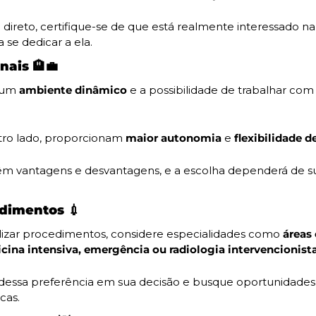
direto, certifique-se de que está realmente interessado na
 se dedicar a ela.
nais 
🏨
💼
um 
ambiente dinâmico
 e a possibilidade de trabalhar co
utro lado, proporcionam 
maior autonomia
 e 
flexibilidade d
m vantagens e desvantagens, e a escolha dependerá de sua
edimentos 
💉
lizar procedimentos, considere especialidades como 
áreas 
cina intensiva, emergência ou radiologia intervencionista
 dessa preferência em sua decisão e busque oportunidades 
cas.