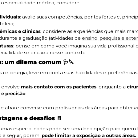
a especialidade médica, considere:
dividuais
: avalie suas competências, pontos fortes e, princi
olera;
êmicas e clínicas
: considere as experiências que mais mar
durante a graduação (atividades de 
ensino, pesquisa e exte
uturas
: pense em como você imagina sua vida profissional e
ecialidade se encaixa nesse contexto.
ia: um dilema comum 
🩺
🔪
ica e cirurgia, leve em conta suas habilidades e preferências.
 envolve 
mais contato com os pacientes
, enquanto a 
ciru
 e precisão
.
e atrai e converse com profissionais das áreas para obter
 i
ntagens e desafios 
🚪
lgumas especialidades pode ser uma boa opção para quem 
 a seguir, porém, 
pode limitar a exposição a outras áreas.