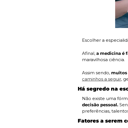
Escolher a especiali
Afinal, 
a medicina é 
maravilhosa ciência.
Assim sendo,
 muitos
caminhos a seguir
, g
Há segredo na esc
Não existe uma fórmu
decisão pessoal. 
Sen
preferências, talentos
Fatores a serem c