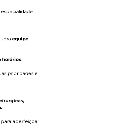
 especialidade 
m uma 
equipe 
e horários
.
s prioridades e 
cirúrgicas, 
.
para aperfeiçoar 