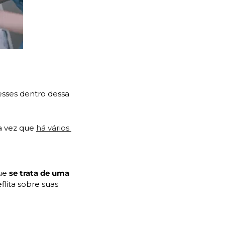
esses dentro dessa 
a vez que 
há vários 
ue
 se trata de uma 
lita sobre suas 