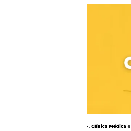
A 
Clínica Médica
 é