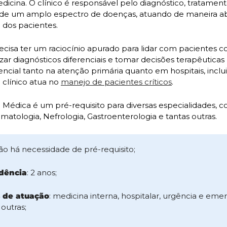
dicina. O clínico é responsável pelo diagnóstico, tratament
 um amplo espectro de doenças, atuando de maneira ab
e dos pacientes.
ecisa ter um raciocínio apurado para lidar com pacientes c
ar diagnósticos diferenciais e tomar decisões terapêuticas p
encial tanto na atenção primária quanto em hospitais, inclui
clínico atua no 
manejo de pacientes críticos
.
a Médica é um pré-requisito para diversas especialidades, c
matologia, Nefrologia, Gastroenterologia e tantas outras.
não há necessidade de pré-requisito;
idência
: 2 anos;
s de atuação
: medicina interna, hospitalar, urgência e eme
 outras;