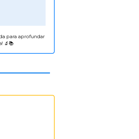
da para aprofundar 
! 
🔬
📚