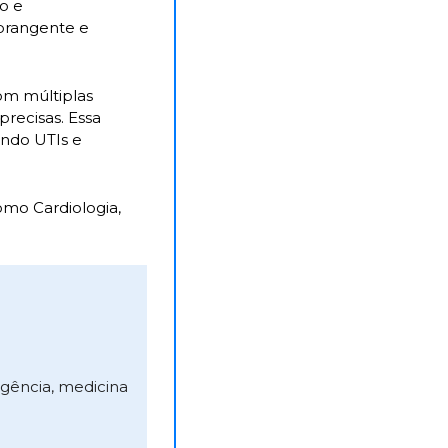
o e 
rangente e 
om múltiplas 
recisas. Essa 
ndo UTIs e 
omo Cardiologia, 
rgência, medicina 