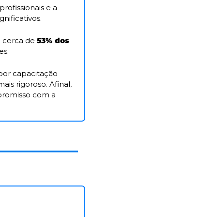
profissionais e a 
ificativos. 
 cerca de 
53% dos 
es.
or capacitação 
s rigoroso. Afinal, 
promisso com a 