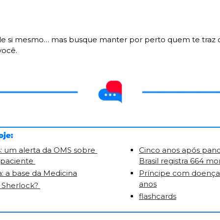
e si mesmo… mas busque manter por perto quem te traz de
você.
oje:
: um alerta da OMS sobre 
Cinco anos após pande
paciente 
Brasil registra 664 m
: a
 base da Medicina
Príncipe com doença 
anos
Sherlock? 
flashcards