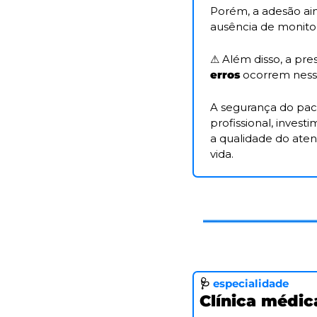
Porém, a adesão ain
ausência de monito
⚠️
 Além disso, a pr
erros
 ocorrem ness
A segurança do pac
profissional, invest
a qualidade do ate
vida.
🩺
especialidade
Clínica médic