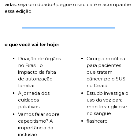
vidas. seja um doador! pegue o seu café e acompanhe 
essa edição.
o que você vai ler hoje:
Doação de órgãos 
Cirurgia robótica 
no Brasil: o 
para pacientes 
impacto da falta 
que tratam 
de autorização 
câncer pelo SUS 
familiar
no Ceará
A jornada dos 
Estudo investiga o 
cuidados 
uso da voz para 
paliativos
monitorar glicose 
no sangue
Vamos falar sobre 
capacitismo? A 
flashcard
importância da 
inclusão