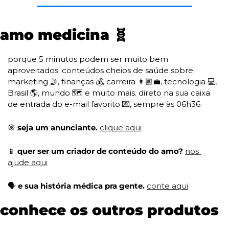
amo medicina 
🧬
porque 5 minutos podem ser muito bem 
aproveitados. conteúdos cheios de saúde sobre 
marketing 
🤳
, finanças 💰, carreira 👩🏽‍💼, tecnologia 💻, 
Brasil 🌎, mundo 🗺️ e muito mais. direto na sua caixa 
de entrada do e-mail favorito 
💌
, sempre às 06h36. 
🎯
 seja um anunciante. 
clique aqui
📱
 quer ser um criador de conteúdo do amo? 
nos 
ajude aqui
🗣️ 
e sua história médica pra gente. 
conte aqui
conhece os outros produtos 