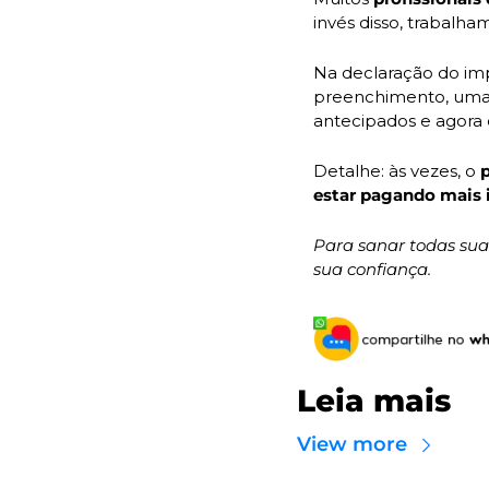
invés disso, trabal
Na declaração do imp
preenchimento, uma v
antecipados e agora 
Detalhe: às vezes, o 
estar pagando mais
Para sanar todas suas
sua confiança.
Leia mais
View more