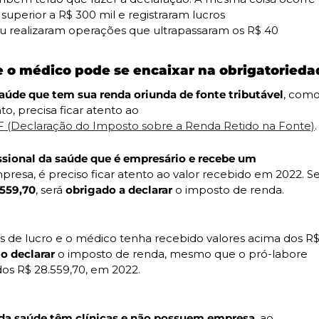
uperior a R$ 300 mil e registraram lucros

ou realizaram operações que ultrapassaram os R$ 40

 o médico pode se encaixar na obrigatorieda
saúde que tem sua renda oriunda de fonte tributável
, como 
, precisa ficar atento ao

 (Declaração do Imposto sobre a Renda Retido na Fonte)
.
ssional da saúde que é empresário e recebe um

.559,70
, será 
obrigado a declarar 
o imposto de renda.
es de lucro e o médico tenha recebido valores acima dos R$
o declarar
 o imposto de renda, mesmo que o pró-labore

dos R$ 28.559,70, em 2022.
 da saúde têm clínicas e não possuem empresa
, ao
