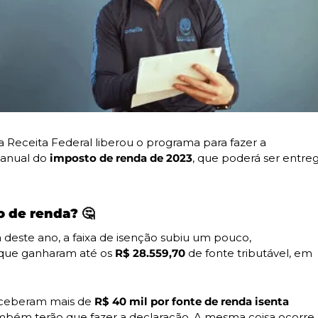
 Receita Federal liberou o programa para fazer a

 anual do
 imposto de renda de 2023
, que poderá ser entreg
o de renda? 
🤔
deste ano, a faixa de isenção subiu um pouco,

que ganharam até os 
R$ 28.559,70
 de fonte tributável, em

eceberam mais de 
R$ 40 mil por fonte de renda isenta

mbém terão que fazer a declaração. A mesma coisa ocorre 