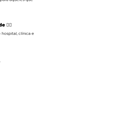
de 
🧑‍⚕
hospital, clínica e 

