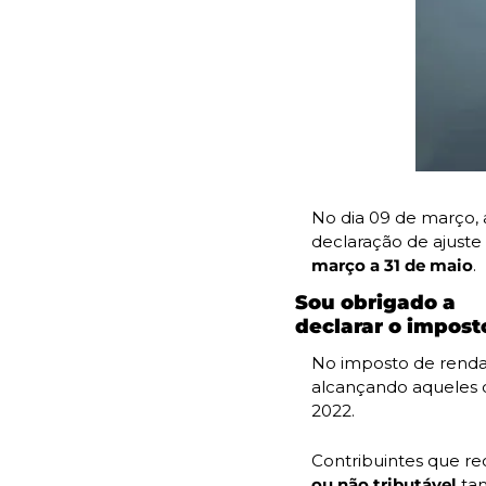
No dia 09 de março, a
declaração de ajuste
março a 31 de maio
.
Sou obrigado a

declarar o impost
No imposto de renda 
alcançando aqueles 
2022.
Contribuintes que r
ou não tributável
 ta