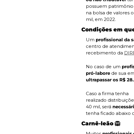
possuem patrimônio s
na bolsa de valores 
mil, em 2022.
Condições em que
Um 
profissional da 
centro de atendimento
recebimento da 
DIRF
No caso de um 
profi
pró-labore
ultrapassar os R$ 28
Caso a firma tenha

realizado distribuiçõ
40 mil, será 
necessári
tenha ficado abaixo 
Carnê-leão 
🦁
Muitos 
profissionais