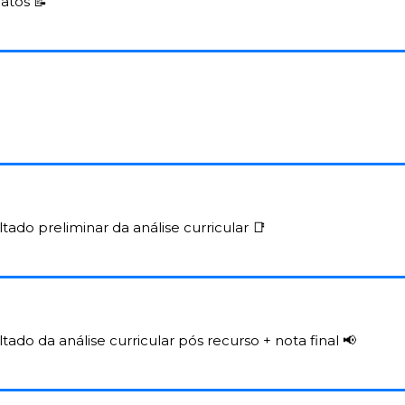
datos 
📝
ltado preliminar da análise curricular 
📑
tado da análise curricular pós recurso + nota final 
📢