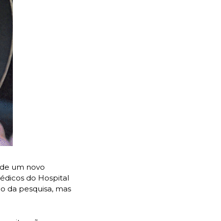
 de um novo 
édicos do Hospital 
das Clínicas na capital paulista. Ocorreram outros dois casos parecidos no período da pesquisa, mas 