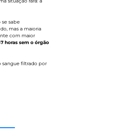
O estudo buscou entender a evolução clínica de pacientes que passaram por uma situação rara: a 
se sabe 
o, mas a maioria 
ente com maior 
67 horas sem o órgão
sangue filtrado por 