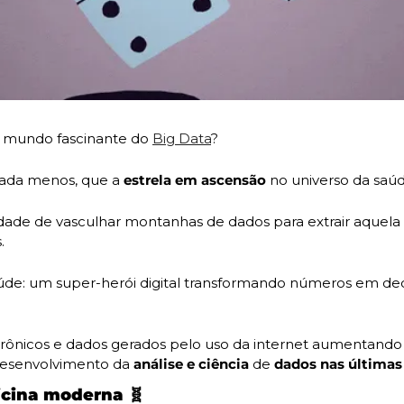
no mundo fascinante do 
Big Data
?
nada menos, que a 
estrela em ascensão
 no universo da saúd
dade de vasculhar montanhas de dados para extrair aquela 
.
aúde: um super-herói digital transformando números em deci
trônicos e dados gerados pelo uso da internet aumentando d
desenvolvimento da
 análise e ciência 
de 
dados nas últimas
icina moderna 
🧬