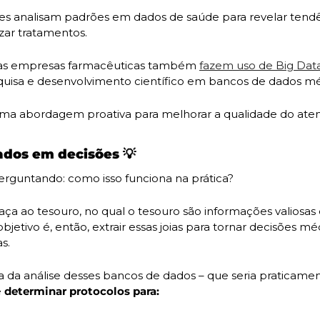
es analisam padrões em dados de saúde para revelar tendênc
izar tratamentos. 
as empresas farmacêuticas também 
fazem uso de Big Dat
quisa e desenvolvimento científico em bancos de dados mé
 uma abordagem proativa para melhorar a qualidade do ate
dos em decisões 
💡
erguntando: como isso funciona na prática?
ça ao tesouro, no qual o tesouro são informações valiosa
jetivo é, então, extrair essas joias para tornar decisões méd
s.
a da análise desses bancos de dados – que seria praticamen
 
determinar protocolos para: