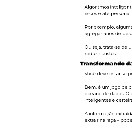
Algoritmos inteligent
riscos e até personal
Por exemplo, algum
agregar anos de pes
Ou seja, trata-se de
reduzir custos. 
Transformando da
Você deve estar se p
Bem, é um jogo de ca
oceano de dados. O ob
inteligentes e certeira
A informação extraíd
extrair na raça – pode