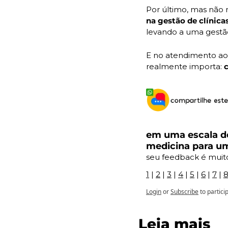
Por último, mas não
na gestão de clínicas
levando a uma gestão
E no atendimento ao
realmente importa: 
em uma escala de
medicina para u
seu feedback é muit
1
 | 
2
 | 
3
 | 
4
 | 
5
 | 
6
 | 
7
 | 
Login
or
Subscribe
to partici
Leia mais