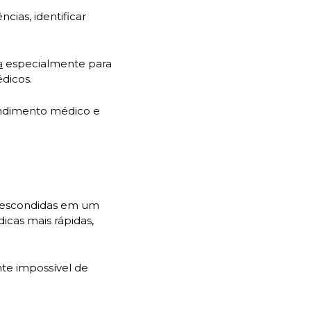
ias, identificar 
a
 especialmente para 
dicos.
ndimento médico e 
s escondidas em um 
icas mais rápidas, 
te impossível de 