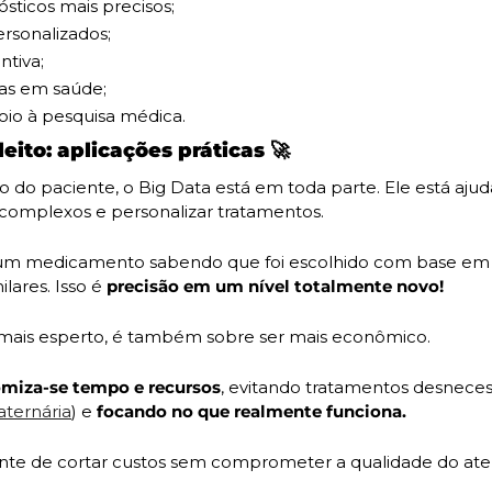
sticos mais precisos;
rsonalizados;
ntiva;
cas em saúde;
oio à pesquisa médica.
leito: aplicações práticas 
🚀
to do paciente, o Big Data está em toda parte. Ele está aju
s complexos e personalizar tratamentos.
um medicamento sabendo que foi escolhido com base em 
lares. Isso é 
precisão em um nível totalmente novo!
 mais esperto, é também sobre ser mais econômico. 
miza-se tempo e recursos
, evitando tratamentos desnecess
ternária
) e 
focando no que realmente funciona. 
ente de cortar custos sem comprometer a qualidade do at