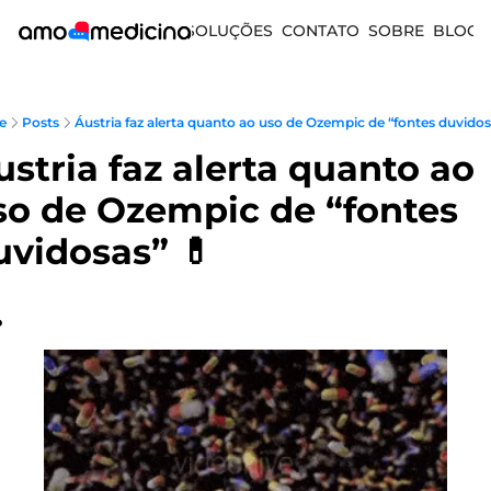
SOLUÇÕES
CONTATO
SOBRE
BLOG
e
Posts
Áustria faz alerta quanto ao uso de Ozempic de “fontes duvidos
ustria faz alerta quanto ao 
so de Ozempic de “fontes 
uvidosas” 💊
o