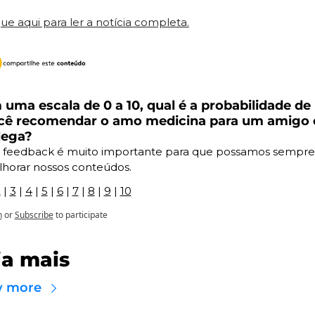
que aqui para ler a notícia completa.
 uma escala de 0 a 10, qual é a probabilidade de 
cê recomendar o amo medicina para um amigo o
lega?
 feedback é muito importante para que possamos sempre 
horar nossos conteúdos.
2
 | 
3
 | 
4
 | 
5
 | 
6
 | 
7
 | 
8
 | 
9
 | 
10
n
or
Subscribe
to participate
ia mais
w more