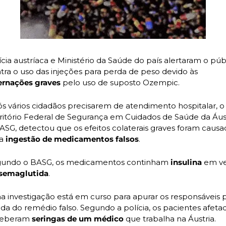
ícia austríaca e Ministério da Saúde do país alertaram o públ
contra o uso das injeções para perda de peso devido às 
ernações graves
 pelo uso de suposto Ozempic.
s vários cidadãos precisarem de atendimento hospitalar, o 
ritório Federal de Segurança em Cuidados de Saúde da Áustr
ASG, detectou que os efeitos colaterais graves foram causad
a 
ingestão de medicamentos falsos
.
undo o BASG, os medicamentos continham 
insulina 
em ve
semaglutida
. 
 investigação está em curso para apurar os responsáveis p
da do remédio falso. Segundo a polícia, os pacientes afetad
eberam 
seringas de um médico 
que trabalha na Áustria.