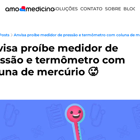
SOLUÇÕES
CONTATO
SOBRE
BLOG
Posts
Anvisa proíbe medidor de pressão e termômetro com coluna de me
isa proíbe medidor de 
ssão e termômetro com 
una de mercúrio 🥵 