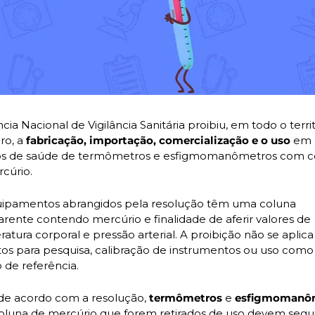
ia Nacional de Vigilância Sanitária proibiu, em todo o territ
ro, a 
fabricação, importação, comercialização e o uso
 em 
os de saúde de termômetros e esfigmomanômetros com co
cúrio. 
ipamentos abrangidos pela resolução têm uma coluna 
arente contendo mercúrio e finalidade de aferir valores de 
atura corporal e pressão arterial. A proibição não se aplica 
os para pesquisa, calibração de instrumentos ou uso como 
 de referência.
de acordo com a resolução, 
termômetros 
e 
luna de mercúrio que forem retirados de uso devem seguir