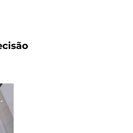
isão 