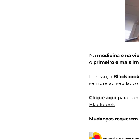
Na 
medicina e na vi
o 
primeiro e mais i
Por isso, o 
Blackboo
sempre ao seu lado 
Clique aqui
 para gan
Blackbook
.
Mudanças requerem 