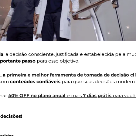
da
, a decisão consciente, justificada e estabelecida pela mu
mportante passo
 para esse objetivo.
k
, 
a 
primeira
e
melhor ferramenta de tomada de decisão clín
com 
conteúdos confiáveis
 para que suas decisões mudem - 
har 
40% OFF no plano anual
 e mais
 7 dias grátis
 para você 
decisões!