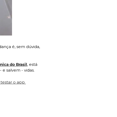
dança é, sem dúvida, 
ica do Brasil
, está 
e salvem - vidas.
testar o app 