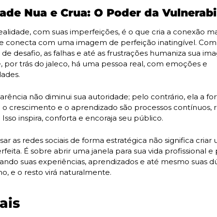
ade Nua e Crua: O Poder da Vulnerabi
ealidade, com suas imperfeições, é o que cria a conexão mai
 conecta com uma imagem de perfeição inatingível. Compa
e desafio, as falhas e até as frustrações humaniza sua im
 por trás do jaleco, há uma pessoa real, com emoções e 
dades.
arência não diminui sua autoridade; pelo contrário, ela a fort
 o crescimento e o aprendizado são processos contínuos, r
 Isso inspira, conforta e encoraja seu público.
sar as redes sociais de forma estratégica não significa criar 
feita. É sobre abrir uma janela para sua vida profissional e p
ando suas experiências, aprendizados e até mesmo suas dúv
, e o resto virá naturalmente.
ais