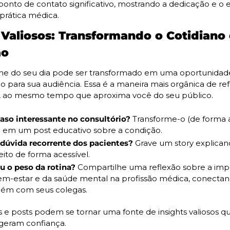
onto de contato significativo, mostrando a dedicação e o e
 prática médica.
 Valiosos: Transformando o Cotidiano 
ão
he do seu dia pode ser transformado em uma oportunidade
 para sua audiência. Essa é a maneira mais orgânica de refo
, ao mesmo tempo que aproxima você do seu público.
so interessante no consultório?
 Transforme-o (de forma 
) em um post educativo sobre a condição.
dúvida recorrente dos pacientes?
 Grave um story explican
ito de forma acessível.
u o peso da rotina?
 Compartilhe uma reflexão sobre a impo
m-estar e da saúde mental na profissão médica, conectan
ém com seus colegas.
s e posts podem se tornar uma fonte de insights valiosos q
 geram confiança.